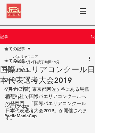
記事
全ての記事
パエリャマニア
全ての記事
2019年7月2日
読了時間: 1分
国際パエリアコンクール日
今すぐ始める
本代表選考大会2019
コミュニティ
パエリア検定
7月14日(日) 東京都阿佐ヶ谷にある馬橋
稲荷神社で国際パエリアコンクールへ
イベント
の登竜門、「国際パエリアコンクール
パエリア体験
日本代表選考大会2019」が開催されま
PaellaManiaCup
す。