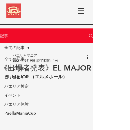
記事
全ての記事
パエリャマニア
全ての記事
2021年9月9日
読了時間: 1分
《出場者発表》EL MAJOR
今すぐ始める
EL MAJOR （エルメホール）
コミュニティ
パエリア検定
イベント
パエリア体験
PaellaManiaCup