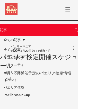
記事
全ての記事
パエリャマニア
全ての記事
2020年3月20日
読了時間: 1分
パエリア検定開催スケジュ
今すぐ始める
ール
コミュニティ
パエリア検定
4月・5月開催予定のパエリア検定情報
です。
イベント
パエリア体験
PaellaManiaCup