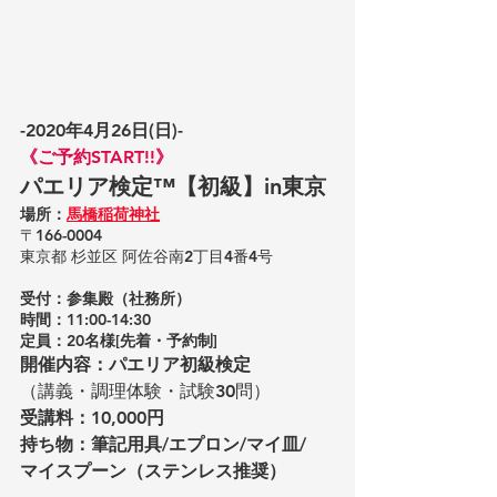
-2020年4月26日(日)-
《ご予約START!!》
パエリア検定™️【初級】in東京
場所：
馬橋稲荷神社
〒166-0004
東京都 杉並区 阿佐谷南2丁目4番4号
受付：参集殿（社務所）
時間：11:00-14:30
定員：20名様[先着・予約制]
開催内容：パエリア初級検定
（講義・調理体験・試験30問）
受講料：10,000円
持ち物：筆記用具/エプロン/マイ皿/
マイスプーン（ステンレス推奨）